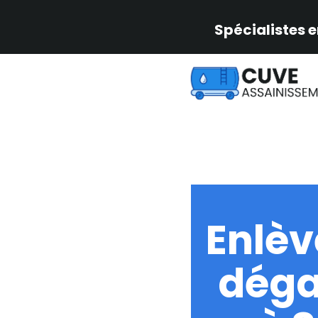
Spécialistes e
Enlè
déga