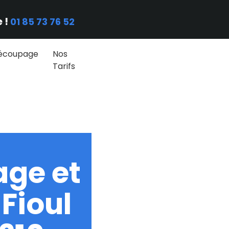
 !
01 85 73 76 52
écoupage
Nos
Tarifs
ge et
Fioul