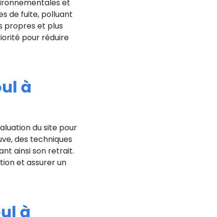
vironnementales et
s de fuite, polluant
us propres et plus
orité pour réduire
ul à
luation du site pour
uve, des techniques
t ainsi son retrait.
tion et assurer un
ul à