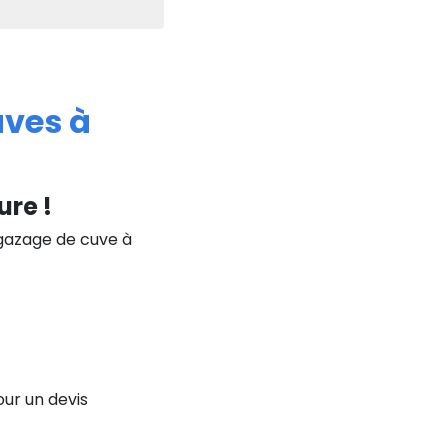
uves à
ure !
égazage de cuve à
ur un devis