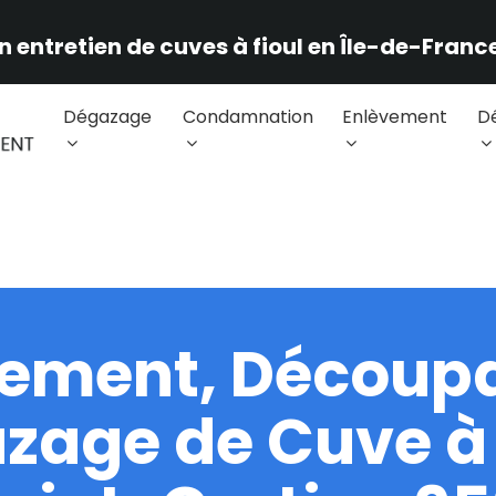
n entretien de cuves à fioul en Île-de-France
Dégazage
Condamnation
Enlèvement
D
vement, Découpa
zage de Cuve à 