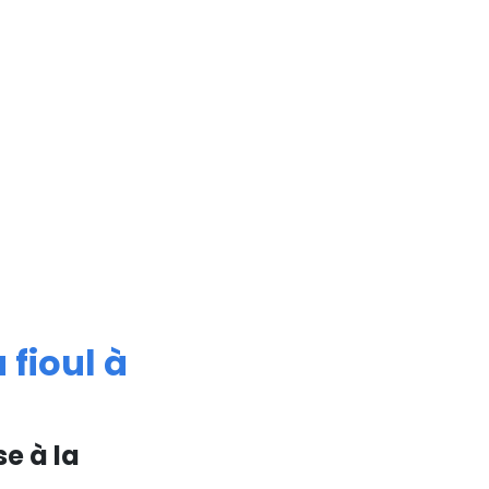
 fioul à
se à la