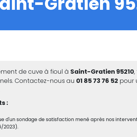
Saint-Gratien 95
ement de cuve à fioul à
Saint-Gratien 95210
,
nnels. Contactez-nous au
01 85 73 76 52
pour 
.
s :
ue d'un sondage de satisfaction mené après nos intervent
6/2023).