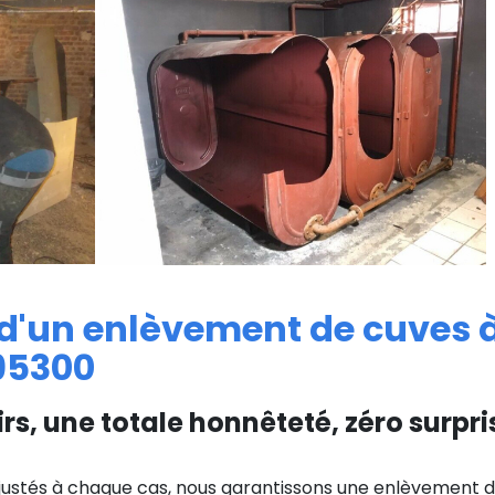
 d'un enlèvement de cuves à
95300
irs, une totale honnêteté, zéro surpri
justés à chaque cas, nous garantissons une enlèvement de