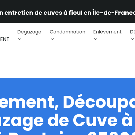
n entretien de cuves à fioul en Île-de-France
Dégazage
Condamnation
Enlèvement
D
vement, Découpa
zage de Cuve à 