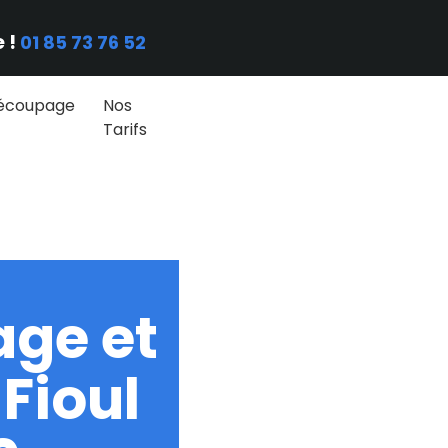
 !
01 85 73 76 52
écoupage
Nos
Tarifs
ge et
Fioul