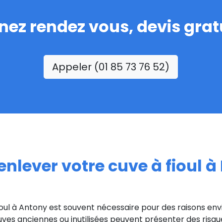
nez rendez vous, devis gratu
Appeler (01 85 73 76 52)
nlever votre cuve à fioul à
ioul à Antony est souvent nécessaire pour des raisons en
ves anciennes ou inutilisées peuvent présenter des risque