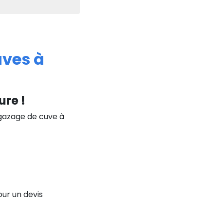
uves à
ure !
égazage de cuve à
ur un devis