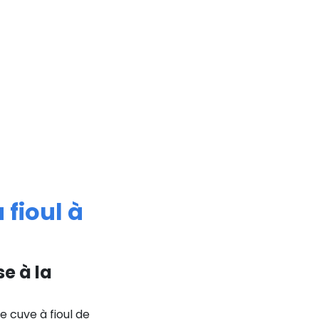
 fioul à
se à la
 cuve à fioul de