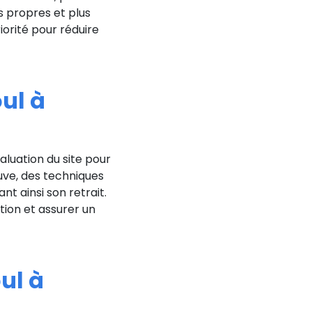
us propres et plus
orité pour réduire
ul à
luation du site pour
uve, des techniques
t ainsi son retrait.
tion et assurer un
ul à