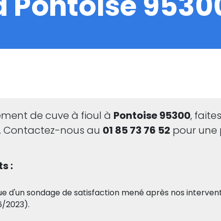
à Pontoise 9530
ement de cuve à fioul à
Pontoise 95300
, fait
s. Contactez-nous au
01 85 73 76 52
pour une 
.
s :
ue d'un sondage de satisfaction mené après nos intervent
6/2023).