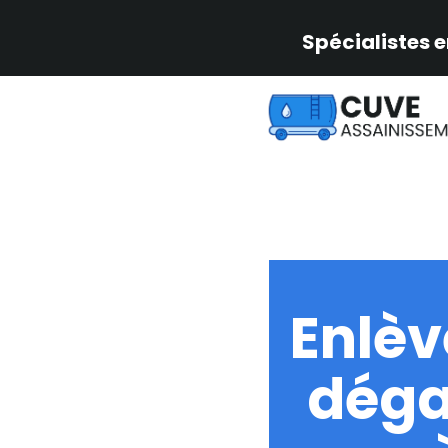
Spécialistes e
Enlè
déga